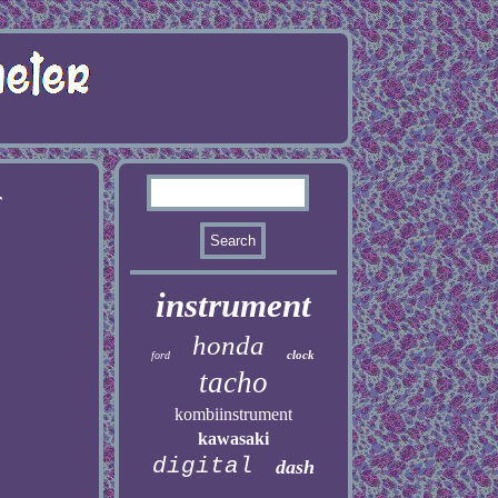
r
instrument
honda
clock
ford
tacho
kombiinstrument
kawasaki
digital
dash