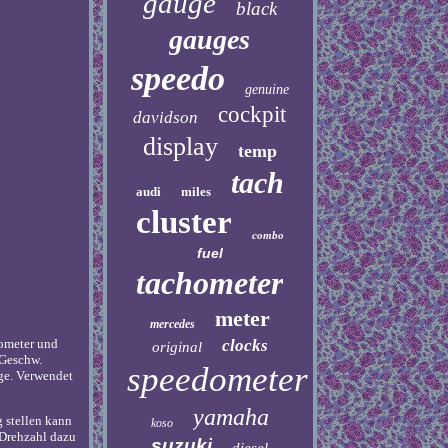
gauge
black
gauges
speedo
genuine
cockpit
davidson
display
temp
tach
audi
miles
cluster
combo
fuel
tachometer
meter
mercedes
clocks
ometer und
original
 Geschw.
speedometer
ige. Verwendet
yamaha
 stellen kann
koso
 Drehzahl dazu
suzuki