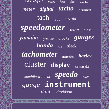
cockpit
miles
fuel
koso
combo
tacho
meter
digital
original
tach
suzuki
clock
speedometer
temp
diesel
gauges
yamaha
clocks
genuine
honda
black
ford
tachometer
harley
mercedes
cluster
display
kawasaki
speedo
kombiinstrument
audi
instrument
gauge
dash
davidson