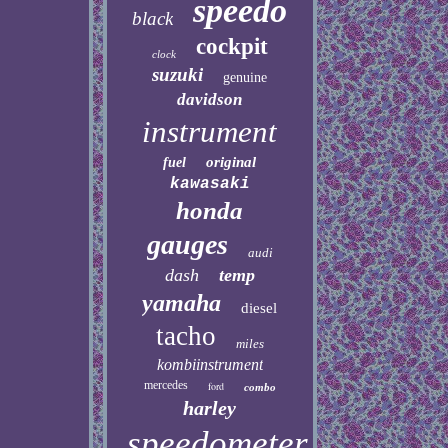
speedo
black
cockpit
clock
suzuki
genuine
davidson
instrument
original
fuel
kawasaki
honda
gauges
audi
dash
temp
yamaha
diesel
tacho
miles
kombiinstrument
mercedes
ford
combo
harley
speedometer