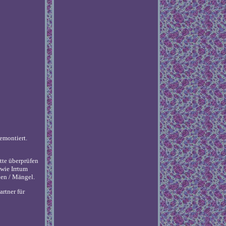
montiert.
tte überprüfen
wie Irrtum
den / Mängel.
rtner für