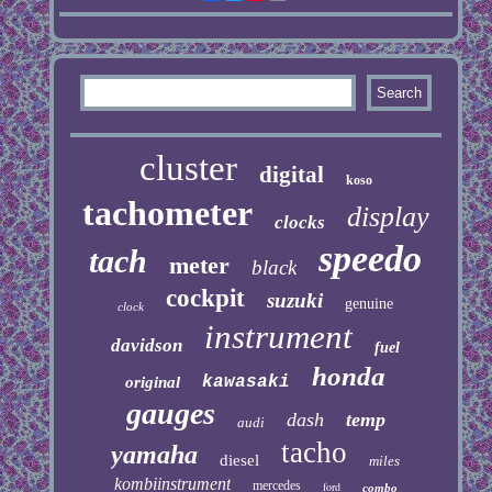
cluster
digital
koso
tachometer
display
clocks
speedo
tach
meter
black
cockpit
suzuki
genuine
clock
instrument
davidson
fuel
honda
kawasaki
original
gauges
dash
temp
audi
tacho
yamaha
diesel
miles
kombiinstrument
mercedes
ford
combo