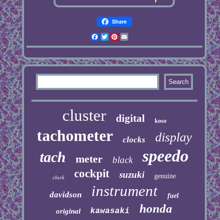
Share
Facebook
Twitter
Pinterest
Email
cluster
digital
koso
tachometer
display
clocks
speedo
tach
meter
black
cockpit
suzuki
genuine
clock
instrument
davidson
fuel
honda
kawasaki
original