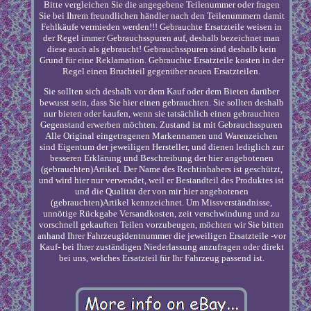
Bitte vergleichen Sie die angegebene Teilenummer oder fragen
Sie bei Ihrem freundlichen händler nach den Teilenummern damit
Fehlkäufe vermieden werden!!! Gebrauchte Ersatzteile weisen in
der Regel immer Gebrauchsspuren auf, deshalb bezeichnet man
diese auch als gebraucht! Gebrauchsspuren sind deshalb kein
Grund für eine Reklamation. Gebrauchte Ersatzteile kosten in der
Regel einen Bruchteil gegenüber neuen Ersatzteilen.
Sie sollten sich deshalb vor dem Kauf oder dem Bieten darüber
bewusst sein, dass Sie hier einen gebrauchten. Sie sollten deshalb
nur bieten oder kaufen, wenn sie tatsächlich einen gebrauchten
Gegenstand erwerben möchten. Zustand ist mit Gebrauchsspuren
Alle Original eingetragenen Markennamen und Warenzeichen
sind Eigentum der jeweiligen Hersteller, und dienen lediglich zur
besseren Erklärung und Beschreibung der hier angebotenen
(gebrauchten)Artikel. Der Name des Rechtinhabers ist geschützt,
und wird hier nur verwendet, weil er Bestandteil des Produktes ist
und die Qualität der von mir hier angebotenen
(gebrauchten)Artikel kennzeichnet. Um Missverständnisse,
unnötige Rückgabe Versandkosten, zeit verschwindung und zu
vorschnell gekauften Teilen vorzubeugen, möchten wir Sie bitten
anhand Ihrer Fahrzeugidentnummer die jeweiligen Ersatzteile -vor
Kauf- bei Ihrer zuständigen Niederlassung anzufragen oder direkt
bei uns, welches Ersatzteil für Ihr Fahrzeug passend ist.