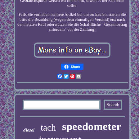
Gebrauchspuren weisen wir immer hin, soweit es der Fall seien
sollte.
Falls Sie vorhaben mehrere Artikel bei uns zu kaufen, starten Sie
bitte die Bezahlung (wegen dem einmaligen Versand) erst nach
dem letzten Kauf oder nutzen Sie die Schaltfläche " Gesamtbetrag
anfordern" vor der Zahlung!
Share
Facebook
Twitter
Pinterest
Email
speedometer
tach
diesel