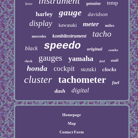
instrument
temp
genuine
koso
gauge
harley
davidson
display
meter
kawasaki
miles
tacho
kombiinstrument
mercedes
speedo
black
original
combo
gauges
yamaha
audi
clock
ford
honda
cockpit
suzuki
clocks
cluster
tachometer
fuel
digital
dash
Homepage
Map
Contact Form