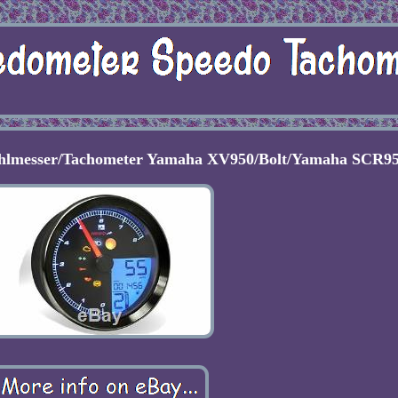
hlmesser/Tachometer Yamaha XV950/Bolt/Yamaha SCR9