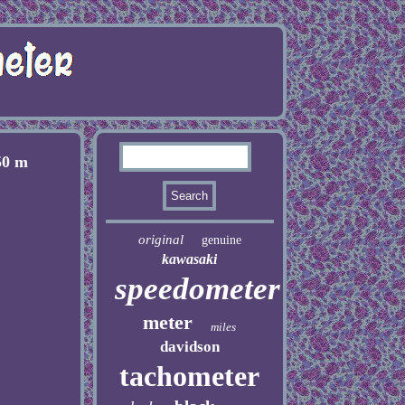
50 m
original
genuine
kawasaki
speedometer
meter
miles
davidson
tachometer