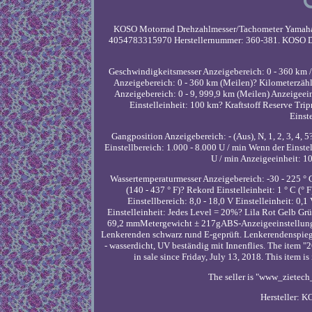
KOSO Motorrad Drehzahlmesser/Tachometer Yamah
4054783315970 Herstellernummer: 360-381. KOSO D
Geschwindigkeitsmesser Anzeigebereich: 0 - 360 km / 
Anzeigebereich: 0 - 360 km (Meilen)? Kilometerzähl
Anzeigebereich: 0 - 9, 999,9 km (Meilen) Anzeigeei
Einstelleinheit: 100 km? Kraftstoff Reserve Tri
Einst
Gangposition Anzeigebereich: - (Aus), N, 1, 2, 3, 4
Einstellbereich: 1.000 - 8.000 U / min Wenn der Einste
U / min Anzeigeeinheit: 1
Wassertemperaturmesser Anzeigebereich: -30 - 225 ° C 
(140 - 437 ° F)? Rekord Einstelleinheit: 1 ° C (
Einstellbereich: 8,0 - 18,0 V Einstelleinheit: 0,1
Einstelleinheit: Jedes Level = 20%? Lila Rot Gelb G
69,2 mmMetergewicht ± 217gABS-Anzeigeeinstellung 
Lenkerenden schwarz rund E-geprüft. Lenkerendenspie
- wasserdicht, UV beständig mit Innenflies. The it
in sale since Friday, July 13, 2018. This item 
The seller is "www_zietech_
Hersteller: 