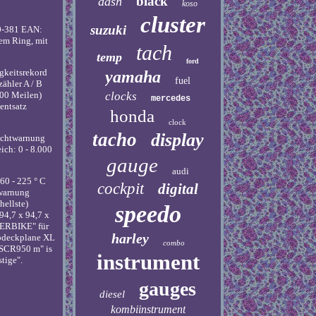
black
dash
koso
cluster
suzuki
0-381 EAN:
em Ring, mit
tach
temp
ford
igkeitsrekord
yamaha
fuel
ähler A / B
clocks
000 Meilen)
mercedes
entsatz
honda
clock
tacho
display
lichtwarnung
ich: 0 - 8.000
gauge
audi
60 - 225 ° C
cockpit
digital
swarnung
hellste)
speedo
94,7 x 94,7 x
PERBIKE" für
harley
Abdeckplane XL
combo
 SCR950 m" is
instrument
tige".
gauges
diesel
kombiinstrument