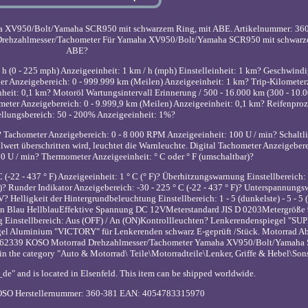
a XV950/Bolt/Yamaha SCR950 mit schwarzem Ring, mit ABE. Artikelnummer: 36
rehzahlmesser/Tachometer Für Yamaha XV950/Bolt/Yamaha SCR950 mit schwarz
ABE?
h (0 - 225 mph) Anzeigeeinheit: 1 km / h (mph) Einstelleinheit: 1 km? Geschwind
er Anzeigebereich: 0 - 999.999 km (Meilen) Anzeigeeinheit: 1 km? Trip-Kilometerz
nheit: 0,1 km? Motoröl Wartungsintervall Erinnerung / 500 - 16.000 km (300 - 10.
pmeter Anzeigebereich: 0 - 9.999,9 km (Meilen) Anzeigeeinheit: 0,1 km? Reifenproz
ellungsbereich: 50 - 200% Anzeigeeinheit: 1%?
, 5? Tachometer Anzeigebereich: 0 - 8 000 RPM Anzeigeeinheit: 100 U / min? Schalt
llwert überschritten wird, leuchtet die Warnleuchte. Digital Tachometer Anzeigebere
00 U / min? Thermometer Anzeigeeinheit: ° C oder ° F (umschaltbar)?
(-22 - 437 ° F) Anzeigeeinheit: 1 ° C (° F)? Überhitzungswarnung Einstellbereich: 
° F)? Runder Indikator Anzeigebereich: -30 - 225 ° C (-22 - 437 ° F)? Unterspannung
 V? Helligkeit der Hintergrundbeleuchtung Einstellbereich: 1 - 5 (dunkelste) - 5 - 5 (
rün Blau HellblauEffektive Spannung DC 12VMeterstandard JIS D 0203Metergröße 
Einstellbereich: Aus (OFF) / An (ON)Kontrollleuchten? Lenkerendenspiegel "SU
gel Aluminium "VICTORY" für Lenkerenden schwarz E-geprüft /Stück. Motorrad 
em "262339 KOSO Motorrad Drehzahlmesser/Tachometer Yamaha XV950/Bolt/Yamaha
is in the category "Auto & Motorrad\ Teile\Motorradteile\Lenker, Griffe & Hebel\Sons
de" and is located in Elsenfeld. This item can be shipped worldwide.
KOSO
Herstellernummer: 360-381
EAN: 4054783315970