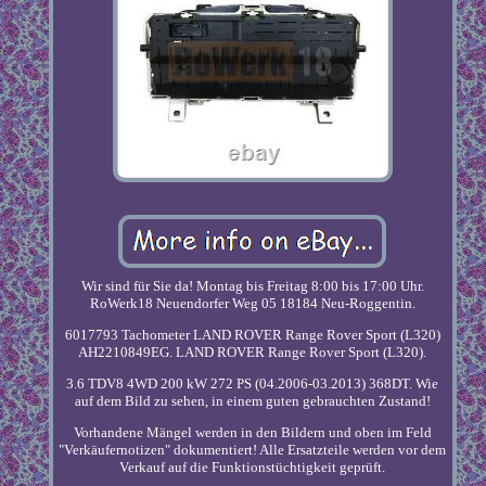
Wir sind für Sie da! Montag bis Freitag 8:00 bis 17:00 Uhr.
RoWerk18 Neuendorfer Weg 05 18184 Neu-Roggentin.
6017793 Tachometer LAND ROVER Range Rover Sport (L320)
AH2210849EG. LAND ROVER Range Rover Sport (L320).
3.6 TDV8 4WD 200 kW 272 PS (04.2006-03.2013) 368DT. Wie
auf dem Bild zu sehen, in einem guten gebrauchten Zustand!
Vorhandene Mängel werden in den Bildern und oben im Feld
"Verkäufernotizen" dokumentiert! Alle Ersatzteile werden vor dem
Verkauf auf die Funktionstüchtigkeit geprüft.