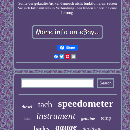
Sollte der gekaufte Artikel dennoch nicht funktionieren, setzen
Sie sich bitte mit uns in Verbindung - wir finden sicherlich eine
Lösung.
Share
Facebook
Twitter
Pinterest
Email
speedometer
tach
diesel
instrument
temp
genuine
koso
gauge
harley
davidson