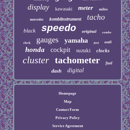
display
meter
kawasaki
miles
tacho
kombiinstrument
mercedes
speedo
black
original
combo
gauges
yamaha
audi
clock
ford
honda
cockpit
suzuki
clocks
cluster
tachometer
fuel
digital
dash
Homepage
Map
Contact Form
Privacy Policy
Service Agreement