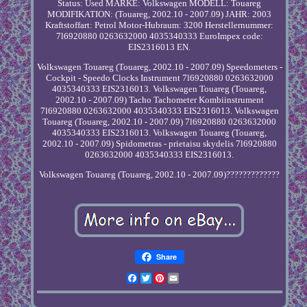
Status: Used MARKE: Volkswagen MODELL: Touareg
MODIFIKATION: (Touareg, 2002.10 - 2007.09) JAHR: 2003
Kraftstoffart: Petrol Motor-Hubraum: 3200 Herstellernummer:
7l6920880 0263632000 4035340333 EuroImpex code:
EIS2316013 EN.
Volkswagen Touareg (Touareg, 2002.10 - 2007.09) Speedometers -
Cockpit - Speedo Clocks Instrument 7l6920880 0263632000
4035340333 EIS2316013. Volkswagen Touareg (Touareg,
2002.10 - 2007.09) Tacho Tachometer Kombiinstrument
7l6920880 0263632000 4035340333 EIS2316013. Volkswagen
Touareg (Touareg, 2002.10 - 2007.09) 7l6920880 0263632000
4035340333 EIS2316013. Volkswagen Touareg (Touareg,
2002.10 - 2007.09) Spidometras - prietaisu skydelis 7l6920880
0263632000 4035340333 EIS2316013.
Volkswagen Touareg (Touareg, 2002.10 - 2007.09)?????????????
Share
Facebook
Twitter
Pinterest
Email