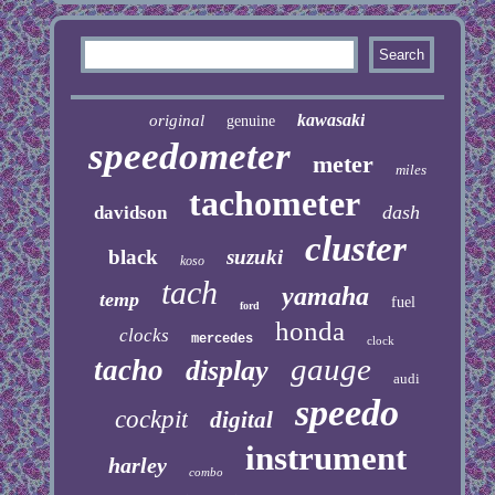
kawasaki
original
genuine
speedometer
meter
miles
tachometer
dash
davidson
cluster
black
suzuki
koso
tach
yamaha
temp
fuel
ford
honda
clocks
mercedes
clock
gauge
tacho
display
audi
speedo
cockpit
digital
instrument
harley
combo