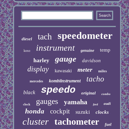
speedometer
tach
diesel
instrument
temp
genuine
koso
gauge
harley
davidson
display
meter
kawasaki
miles
tacho
kombiinstrument
mercedes
speedo
black
original
combo
gauges
yamaha
audi
clock
ford
honda
cockpit
suzuki
clocks
cluster
tachometer
fuel