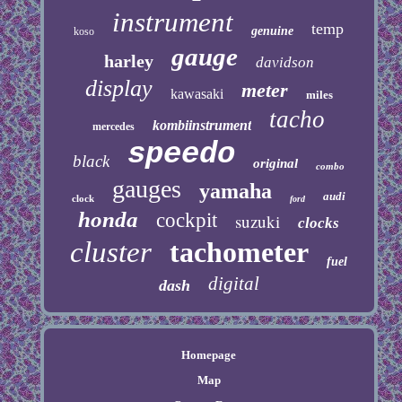
instrument
temp
genuine
koso
gauge
harley
davidson
display
meter
kawasaki
miles
tacho
kombiinstrument
mercedes
speedo
black
original
combo
gauges
yamaha
audi
clock
ford
honda
cockpit
suzuki
clocks
cluster
tachometer
fuel
digital
dash
Homepage
Map