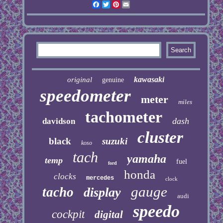
Facebook
Twitter
Pinterest
Email
kawasaki
original
genuine
speedometer
meter
miles
tachometer
dash
davidson
cluster
black
suzuki
koso
tach
yamaha
temp
fuel
ford
honda
clocks
mercedes
clock
gauge
tacho
display
audi
speedo
cockpit
digital