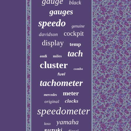
gauge
black
gauges
speedo
genuine
cockpit
davidson
display
temp
tach
audi
miles
cluster
combo
fuel
tachometer
meter
mercedes
clocks
original
speedometer
yamaha
koso
suzuki