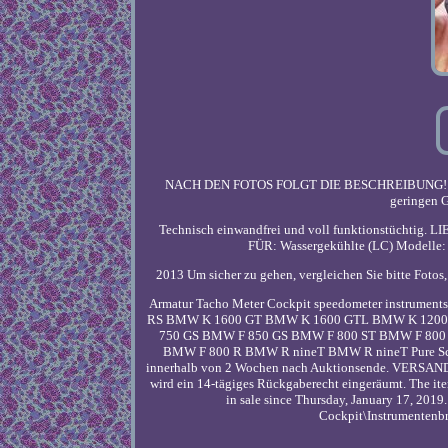
NACH DEN FOTOS FOLGT DIE BESCHREIBUNG! BE
geringen G
Technisch einwandfrei und voll funktionstüc
FÜR: Wassergekühlte (LC) Modelle
2013 Um sicher zu gehen, vergleichen Sie bitte Fot
Armatur Tacho Meter Cockpit speedometer instru
RS BMW K 1600 GT BMW K 1600 GTL BMW K 1200
750 GS BMW F 850 GS BMW F 800 ST BMW F 800
BMW F 800 R BMW R nineT BMW R nineT Pure Scra
innerhalb von 2 Wochen nach Auktionsende. VERSA
wird ein 14-tägiges Rückgaberecht eingeräumt. The 
in sale since Thursday, January 17, 2019
Cockpit\Instrumentenbret