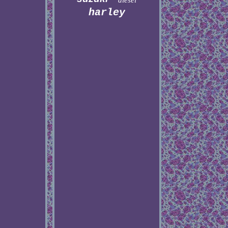
diesel
harley