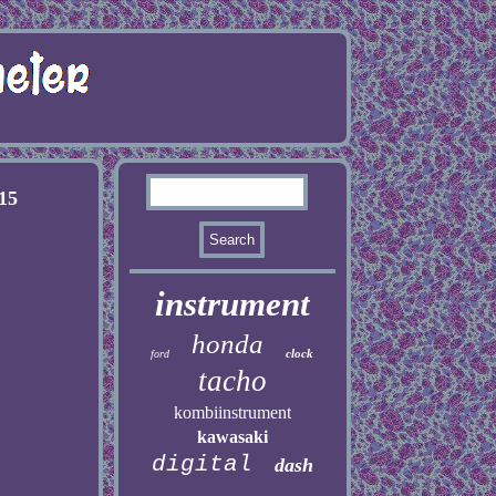
15
instrument
honda
clock
ford
tacho
kombiinstrument
kawasaki
digital
dash