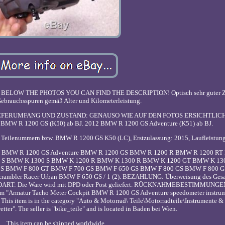
LOW THE PHOTOS YOU CAN FIND THE DESCRIPTION! Optisch sehr guter Zu
ebrauchsspuren gemäß Alter und Kilometerleistung.
htig. LIEFERUMFANG UND ZUSTAND: GENAUSO WIE AUF DEN FOTOS ERSICHTLIC
: BMW R 1200 GS (K50) ab BJ. 2012 BMW R 1200 GS Adventure (K51) ab BJ.
os, Teilenummern bzw. BMW R 1200 GS K50 (LC), Erstzulassung: 2015, Laufleistun
ments BMW R 1200 GS Adventure BMW R 1200 GS BMW R 1200 R BMW R 1200 R
 S BMW K 1300 S BMW K 1200 R BMW K 1300 R BMW K 1200 GT BMW K 13
 S BMW F 800 GT BMW F 700 GS BMW F 650 GS BMW F 800 GS BMW F 800 GS
mbler Racer Urban BMW F 650 GS / 1 (2). BEZAHLUNG: Überweisung des Gesa
NDART: Die Ware wird mit DPD oder Post geliefert. RÜCKNAHMEBESTIMMUNGE
item "Armatur Tacho Meter Cockpit BMW R 1200 GS Adventure speedometer instrum
. This item is in the category "Auto & Motorrad\ Teile\Motorradteile\Instrumente &
ter". The seller is "bike_teile" and is located in Baden bei Wien.
This item can be shipped worldwide.