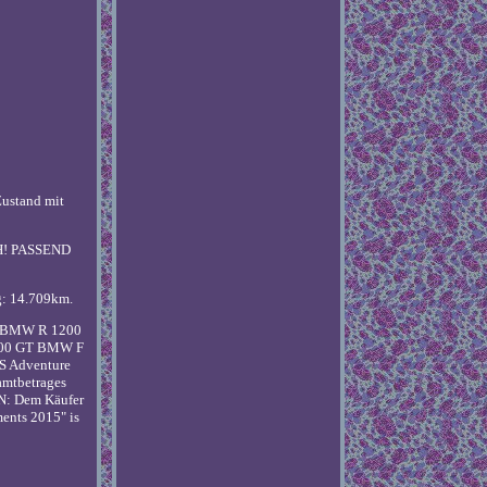
stand mit
H! PASSEND
g: 14.709km.
T BMW R 1200
00 GT BMW F
 Adventure
mtbetrages
N: Dem Käufer
ents 2015" is