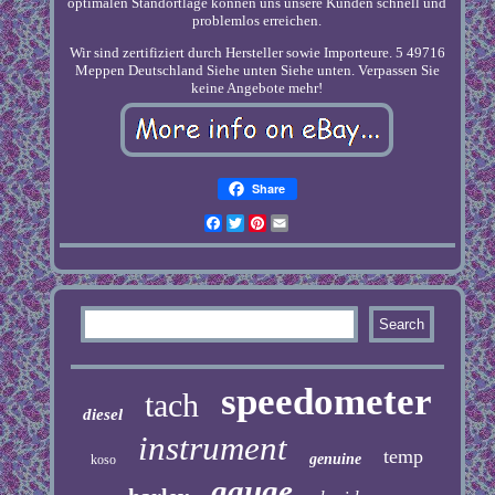
optimalen Standortlage können uns unsere Kunden schnell und
problemlos erreichen.
Wir sind zertifiziert durch Hersteller sowie Importeure. 5 49716
Meppen Deutschland Siehe unten Siehe unten. Verpassen Sie
keine Angebote mehr!
Share
Facebook
Twitter
Pinterest
Email
speedometer
tach
diesel
instrument
temp
genuine
koso
gauge