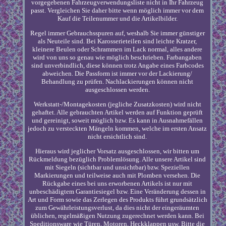
vorgegebenen Fahrzeugverwendungsliste nicht in Ihr Fahrzeug
passt. Vergleichen Sie daher bitte wenn möglich immer vor dem
Kauf die Teilenummer und die Artikelbilder.
Regel immer Gebrauchsspuren auf, weshalb Sie immer günstiger
als Neuteile sind. Bei Karosserieteilen sind leichte Kratzer,
kleinere Beulen oder Schrammen im Lack normal, alles andere
wird von uns so genau wie möglich beschrieben. Farbangaben
sind unverbindlich, diese können trotz Angabe eines Farbcodes
abweichen. Die Passform ist immer vor der Lackierung/
Behandlung zu prüfen. Nachlackierungen können nicht
ausgeschlossen werden.
Werkstatt-/Montagekosten (jegliche Zusatzkosten) wird nicht
gehaftet. Alle gebrauchten Artikel werden auf Funktion geprüft
und gereinigt, soweit möglich bzw. Es kann in Ausnahmefällen
jedoch zu versteckten Mängeln kommen, welche im ersten Ansatz
nicht ersichtlich sind.
Hieraus wird jeglicher Vorsatz ausgeschlossen, wir bitten um
Rückmeldung bezüglich Problemlösung. Alle unsere Artikel sind
mit Siegeln (sichtbar und unsichtbar) bzw. Speziellen
Markierungen und teilweise auch mit Plomben versehen. Die
Rückgabe eines bei uns erworbenen Artikels ist nur mit
unbeschädigtem Garantiesiegel bzw. Eine Veränderung dessen in
Art und Form sowie das Zerlegen des Produkts führt grundsätzlich
zum Gewährleistungsverlust, da dies nicht der eingeräumten
üblichen, regelmäßigen Nutzung zugerechnet werden kann. Bei
Speditionsware wie Türen, Motoren, Heckklappen usw. Bitte die