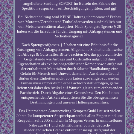
angelieferte Sendung SOFORT im Beisein des Fahrers der
Spedition auspacken, auf Beschädigungen prüfen, und ggf.
Bei Nichteinhaltung wird KEINE Haftung übernommen! Einbau
von Motoren/Getriebe und Turbolader werden ausdrücklich nur
von Meisterwerkstätten akzeptiert. Nach Sprengstoffgesetz § 20
haben wir die Erlaubnis für den Umgang mit Airbagsystemen und
Sicherheitsgurten.
Nach Sprengstoffgesetz § 7 haben wir eine Erlaubnis für die
Entsorgung von Airbagsystemen. Allgemeine Sicherheitshinweise
für Airbags & Gurtstraffer. Bitte beachten Sie, das pyrotechnische
Gegenstände wie Airbags und Gurtstraffer aufgrund ihrer
Eigenschaften als explosionsgefährlicher Körper, sowie aufgrund
der enthaltenen Materialien durch falsche Handhabung eine
Gefahr für Mensch und Umwelt darstellen. Aus diesem Grund
dürfen diese Einheiten nicht von Laien aus-/eingebaut werden.
Einbau muss immer durch eine Fachwerkstatt erfolgen, gerne
liefern wir daher den Artikel auf Wunsch gleich zum einbauenden
Fachbetrieb. Durch Abgabe eines Gebots bzw. Den Kauf eines
entsprechenden Artikels akzeptieren Sie die obengenannten
Bestimmungen und unseren Haftungsausschluss.
Das Unternehmen Autorecycling Kempers GmbH ist seit vielen
Jahren Ihr kompetenter Ansprechpartner bei allen Fragen rund ums
Recyceln. Seit 2005 sind wir in Meppen/Versen, in unmittelbarer
Nähe zur A31 und acht Kilometer von der deutsch-
niederländischen Grenze entfernt ansässig. Aufgrund der