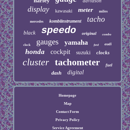
harley
davidson
display
meter
kawasaki
miles
tacho
kombiinstrument
mercedes
speedo
black
original
combo
gauges
yamaha
audi
clock
ford
honda
cockpit
suzuki
clocks
cluster
tachometer
fuel
digital
dash
Homepage
Map
Contact Form
Privacy Policy
Service Agreement