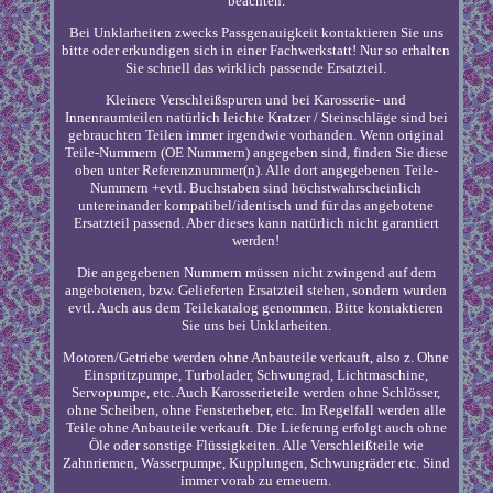
beachten.
Bei Unklarheiten zwecks Passgenauigkeit kontaktieren Sie uns
bitte oder erkundigen sich in einer Fachwerkstatt! Nur so erhalten
Sie schnell das wirklich passende Ersatzteil.
Kleinere Verschleißspuren und bei Karosserie- und
Innenraumteilen natürlich leichte Kratzer / Steinschläge sind bei
gebrauchten Teilen immer irgendwie vorhanden. Wenn original
Teile-Nummern (OE Nummern) angegeben sind, finden Sie diese
oben unter Referenznummer(n). Alle dort angegebenen Teile-
Nummern +evtl. Buchstaben sind höchstwahrscheinlich
untereinander kompatibel/identisch und für das angebotene
Ersatzteil passend. Aber dieses kann natürlich nicht garantiert
werden!
Die angegebenen Nummern müssen nicht zwingend auf dem
angebotenen, bzw. Gelieferten Ersatzteil stehen, sondern wurden
evtl. Auch aus dem Teilekatalog genommen. Bitte kontaktieren
Sie uns bei Unklarheiten.
Motoren/Getriebe werden ohne Anbauteile verkauft, also z. Ohne
Einspritzpumpe, Turbolader, Schwungrad, Lichtmaschine,
Servopumpe, etc. Auch Karosserieteile werden ohne Schlösser,
ohne Scheiben, ohne Fensterheber, etc. Im Regelfall werden alle
Teile ohne Anbauteile verkauft. Die Lieferung erfolgt auch ohne
Öle oder sonstige Flüssigkeiten. Alle Verschleißteile wie
Zahnriemen, Wasserpumpe, Kupplungen, Schwungräder etc. Sind
immer vorab zu erneuern.