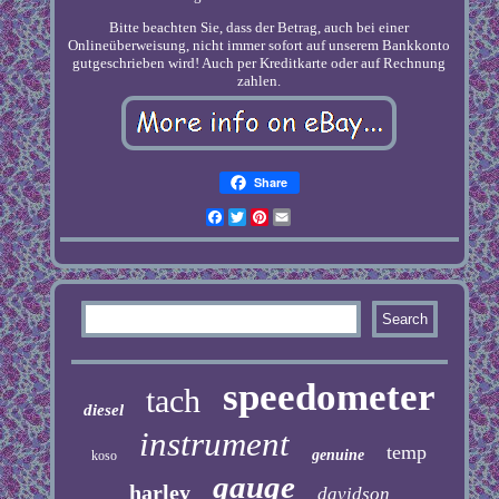
Bitte beachten Sie, dass der Betrag, auch bei einer
Onlineüberweisung, nicht immer sofort auf unserem Bankkonto
gutgeschrieben wird! Auch per Kreditkarte oder auf Rechnung
zahlen.
Share
Facebook
Twitter
Pinterest
Email
speedometer
tach
diesel
instrument
temp
genuine
koso
gauge
harley
davidson