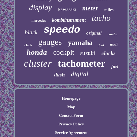
display
meter
kawasaki
miles
tacho
kombiinstrument
mercedes
speedo
black
original
combo
gauges
yamaha
audi
clock
ford
honda
cockpit
suzuki
clocks
cluster
tachometer
fuel
digital
dash
Homepage
Map
Contact Form
Privacy Policy
Service Agreement