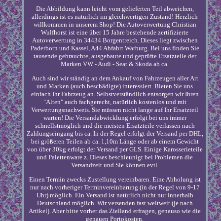
Die Abbildung kann leicht vom gelieferten Teil abweichen,
allerdings ist es natürlich im gleichwertigen Zustand! Herzlich
willkommen in unserem Shop! Die Autoverwertung Christian
Wulfhorst ist eine über 15 Jahre bestehende zertifizierte
Autoverwertung in 34434 Borgentreich. Dieses liegt zwischen
Paderborn und Kassel, A44 Abfahrt Warburg. Bei uns finden Sie
tausende gebrauchte, ausgebaute und geprüfte Ersatzteile der
Marken VW - Audi - Seat & Skoda ab ca.
Auch sind wir ständig an dem Ankauf von Fahrzeugen aller Art
und Marken (auch beschädigte) interessiert. Bieten Sie uns
einfach Ihr Fahrzeug an. Selbstverständlich entsorgen wir Ihren
"Alten" auch fachgerecht, natürlich kostenlos und mit
Verwertungsnachweis. Sie müssen nicht lange auf Ihr Ersatzteil
warten! Die Versandabwicklung erfolgt bei uns immer
schnellstmöglich und die meisten Ersatzteile verlassen nach
Zahlungseingang bis ca. In der Regel erfolgt der Versand per DHL,
bei größeren Teilen ab ca. 1,10m Länge oder ab einem Gewicht
von über 30kg erfolgt der Versand per GLS. Einige Karosserieteile
und Palettenware z. Dieses beschleunigt bei Problemen die
Versandzeit und Sie können evtl.
Einen Termin zwecks Zustellung vereinbaren. Eine Abholung ist
nur nach vorheriger Terminvereinbarung (in der Regel von 9-17
Uhr) möglich. Ein Versand ist natürlich nicht nur innerhalb
Deutschland möglich. Wir versenden fast weltweit (je nach
Artikel). Aber bitte vorher das Zielland erfragen, genauso wie die
genauen Portokosten.