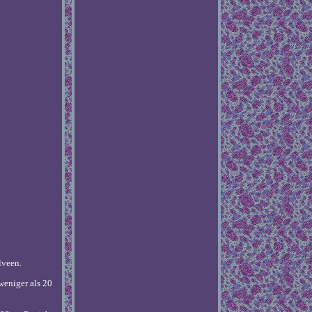
lveen.
weniger als 20