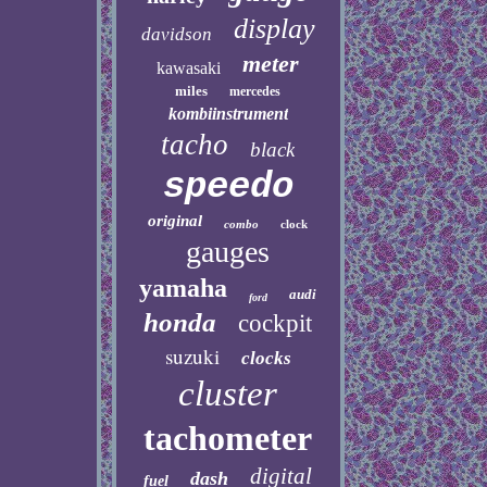
display
davidson
meter
kawasaki
miles
mercedes
kombiinstrument
tacho
black
speedo
original
combo
clock
gauges
yamaha
audi
ford
honda
cockpit
suzuki
clocks
cluster
tachometer
digital
dash
fuel