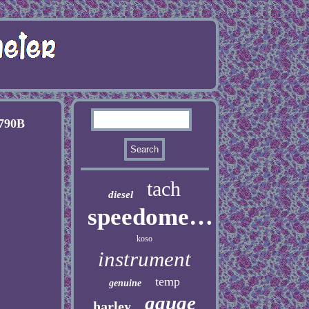
0790B
tach
diesel
speedometer
koso
instrument
temp
genuine
gauge
harley