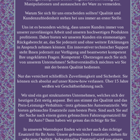
Manipulationen und austauschen der Ware zu vermeiden.
Warum Sie sich für uns entscheiden sollten! Qualität und
Kundenzufriedenheit stehen bei uns immer an erster Stelle.
Uns ist es besonders wichtig, dass unsere Kunden immer von
unserer zuverlässigen Arbeit und unseren hochwertigen Produkten
profitieren. Daher bieten wir unseren Kunden ein einmonatiges
Rückgaberecht an, das Sie jederzeit und ohne weitere Erklärungen
in Anspruch nehmen können. Ein innovativer technischer Support
steht Ihnen jederzeit zur Verfügung und beantwortet kompetent
Ihre ungeklärten Fragen. Kompetent - Überzeugen auch Sie sich
von unserem Unternehmen! Selbstverständlich möchten wir Sie
mit der besten Qualität bedienen.
Nur das versichert schließlich Zuverlässigkeit und Sicherheit. Sie
können sich absolut auf unser Know-how verlassen. Über 15 Jahre
weißen wir Geschäftserfahrung nach.
Wir sind ein gut strukturiertes Unternehmen, welches sich der
heutigen Zeit stetig anpasst. Bei uns stimmt die Qualität und das
Preis-Leistungs-Verhältnis - trotz gebrauchte Autoersatzteile. Wir
bieten gebrauchte Ersatzteile zum besten Preis. Sind auch Sie auf
der Suche nach einem guten gebrauchten Fahrzeugersatzteil für
Ihr Auto? Dann haben wir genau das richtige für Sie.
In unserem Warendepot finden wir sicher auch das richtige
Ersatzteil für Ihr Auto. Unsere gebrauchten Ersatzteile, stehen für
sehr gute Qualität. Jedes einzelne Ersatzteil wird von einem