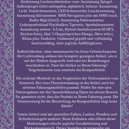
Sitzheizung Lendenwirbelstütze vorn. Ausstattung Spiegel:
Außenspiegel elektr anklappbar, asphärisch, beheizt. Ausstattung
Licht: Fernlichtassistent, LED-Scheinwerfer, Leuchtweitenreg.
Ausstattung Infotainment: MMI Navigation plus mit MMI touch,
Radio High (Gen2). Ausstattung Fahrerassistenz:
Ledersportlenkrad Flachbalken Tiptronic, Spurhalteassistent.
Ausstattung weitere: S-Line, Hybrid-Antriebssystem M-HEV,
Keyless-Entry, Aluf. 5-Doppelspeichen-Design, Drive select,
Klima plus. Funktion: Umfassend geprüft und vollständig
funktionsfähig, ohne jegliche Auffälligkeiten.
Äußerlichkeiten: ohne nennenswerte bis keine Gebrauchsspuren.
Der Lieferumfang umfasst den komplett gezeigten Artikel, wie er
auf den Bildern dargestellt wird oder bei Bemerkungen
beschrieben ist. Passt der Artikel zu Ihrem Fahrzeug?
Vorgehensweise zum ermitteln der Kompatibilität.
Die sicherste Methode ist das Vergleichen der Teilenummern vom
Ersatzteil. Bei einer Übereinstimmung ist der Artikel auch bei
weiteren Fahrzeugmodellen passend. Prüfen Sie relevante
Fahrzeugdaten mit den Spenderfahrzeug Daten im oberen Bereich.
Sie garantiert nicht, dass das Produkt zu Ihrem Fahrzeug passt. Die
Verantwortung für die Beurteilung der Kompatibilität liegt beim
Käufer!
Unsere Artikel sind mit speziellen Farben, Lacken, Plomben und
Sicherheitssiegeln markiert. Beim Entfernen oder öffnen dieser
Markierungen erlischt jegliche Gewährleistung und
Rückgabeanspruch. Dieses Vorgehen ist notwendig um