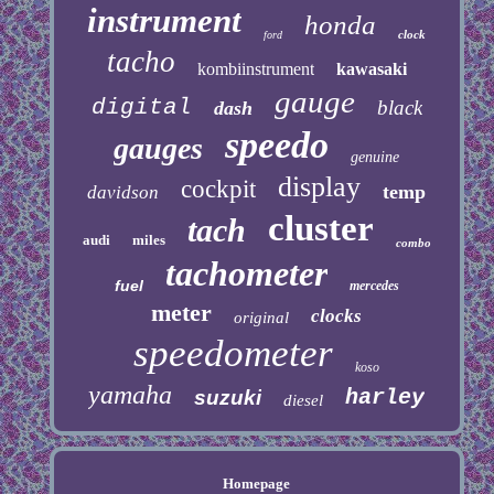
instrument
honda
clock
ford
tacho
kombiinstrument
kawasaki
gauge
digital
black
dash
speedo
gauges
genuine
display
cockpit
temp
davidson
cluster
tach
audi
miles
combo
tachometer
fuel
mercedes
meter
clocks
original
speedometer
koso
yamaha
harley
suzuki
diesel
Homepage