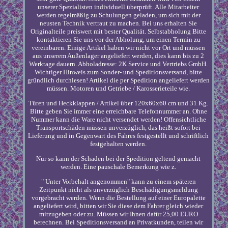
unserer Spezialisten individuell überprüft. Alle Mitarbeiter
werden regelmäßig zu Schulungen geladen, um sich mit der
neusten Technik vertraut zu machen. Bei uns erhalten Sie
Originalteile preiswert mit bester Qualität. Selbstabholung Bitte
kontaktieren Sie uns vor der Abholung, um einen Termin zu
vereinbaren. Einige Artikel haben wir nicht vor Ort und müssen
aus unserem Außenlager angeliefert werden, dies kann bis zu 2
Werktage dauern. Abholadresse: 2K Service und Vertriebs GmbH.
Wichtiger Hinweis zum Sonder- und Speditionsversand, bitte
gründlich durchlesen! Artikel die per Spedition angeliefert werden
müssen. Motoren und Getriebe / Karosserieteile wie.
Türen und Heckklappen / Artikel über 120x60x60 cm und 31 Kg.
Bitte geben Sie immer eine erreichbare Telefonnummer an. Ohne
Nummer kann die Ware nicht versendet werden! Offensichtliche
Transportschäden müssen unverzüglich, das heißt sofort bei
Lieferung und in Gegenwart des Fahres festgestellt und schriftlich
festgehalten werden.
Nur so kann der Schaden bei der Spedition geltend gemacht
werden. Eine pauschale Bemerkung wie z.
" Unter Vorbehalt angenommen" kann zu einem späteren
Zeitpunkt nicht als unverzüglich Beschädigungsmeldung
vorgebracht werden. Wenn die Bestellung auf einer Europalette
angeliefert wird, bitten wir Sie diese dem Fahrer gleich wieder
mitzugeben oder zu. Müssen wir Ihnen dafür 25,00 EURO
berechnen. Bei Speditionsversand an Privatkunden, teilen wir