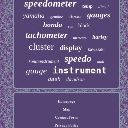
speedometer
temp
diesel
gauges
yamaha
clocks
genuine
honda
black
ford
tachometer
harley
mercedes
cluster
display
kawasaki
speedo
kombiinstrument
audi
instrument
gauge
dash
davidson
Homepage
Map
Contact Form
Privacy Policy