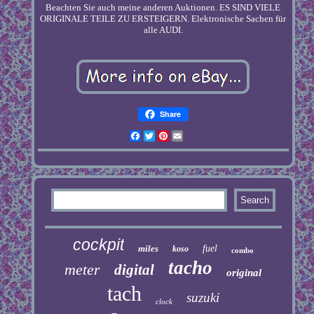
Beachten Sie auch meine anderen Auktionen. ES SIND VIELE
ORIGINALE TEILE ZU ERSTEIGERN. Elektronische Sachen für
alle AUDI.
Share
Facebook
Twitter
Pinterest
Email
cockpit
miles
fuel
koso
combo
tacho
meter
digital
original
tach
suzuki
clock