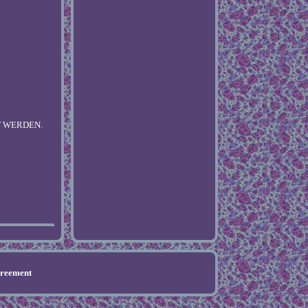
ET WERDEN.
greement