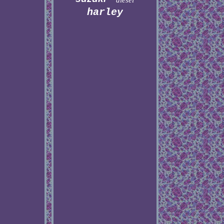
diesel
harley