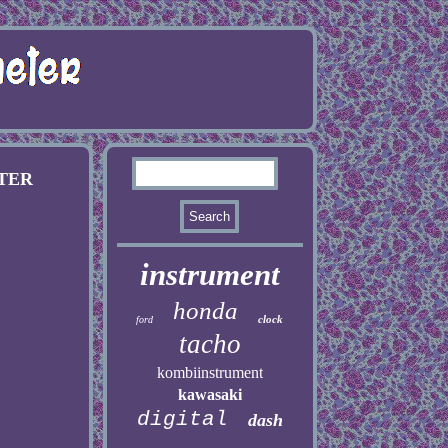
STER
instrument
honda
clock
ford
tacho
kombiinstrument
kawasaki
digital
dash