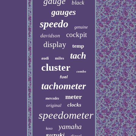
gauge
black
gauges
speedo
genuine
cockpit
davidson
display
temp
tach
audi
miles
cluster
combo
fuel
tachometer
meter
mercedes
clocks
original
speedometer
yamaha
koso
suzuki