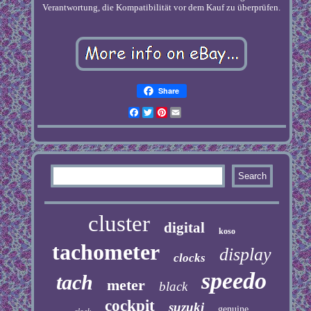
Verantwortung, die Kompatibilität vor dem Kauf zu überprüfen.
Share
Facebook
Twitter
Pinterest
Email
cluster
digital
koso
tachometer
display
clocks
speedo
tach
meter
black
cockpit
suzuki
genuine
clock