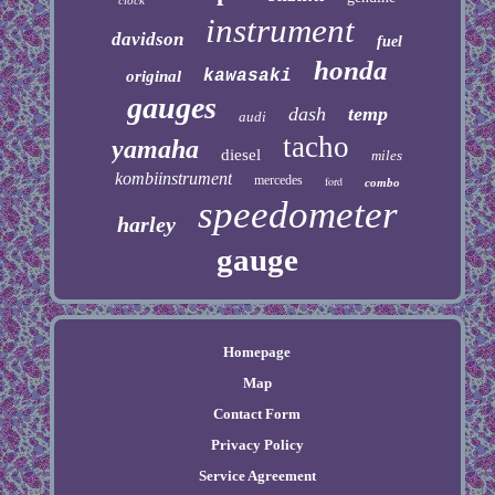
instrument
davidson
fuel
honda
kawasaki
original
gauges
dash
temp
audi
tacho
yamaha
diesel
miles
kombiinstrument
mercedes
ford
combo
speedometer
harley
gauge
Homepage
Map
Contact Form
Privacy Policy
Service Agreement