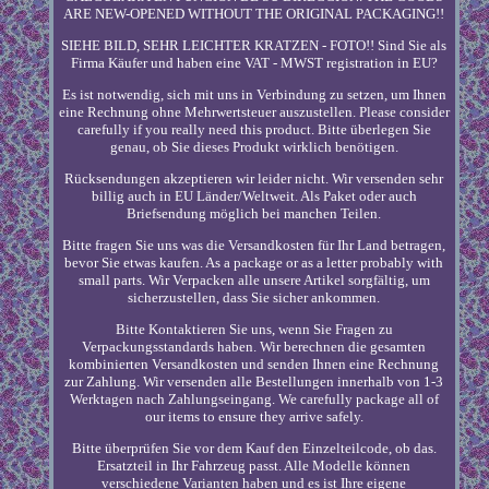
ARE NEW-OPENED WITHOUT THE ORIGINAL PACKAGING!!
SIEHE BILD, SEHR LEICHTER KRATZEN - FOTO!! Sind Sie als
Firma Käufer und haben eine VAT - MWST registration in EU?
Es ist notwendig, sich mit uns in Verbindung zu setzen, um Ihnen
eine Rechnung ohne Mehrwertsteuer auszustellen. Please consider
carefully if you really need this product. Bitte überlegen Sie
genau, ob Sie dieses Produkt wirklich benötigen.
Rücksendungen akzeptieren wir leider nicht. Wir versenden sehr
billig auch in EU Länder/Weltweit. Als Paket oder auch
Briefsendung möglich bei manchen Teilen.
Bitte fragen Sie uns was die Versandkosten für Ihr Land betragen,
bevor Sie etwas kaufen. As a package or as a letter probably with
small parts. Wir Verpacken alle unsere Artikel sorgfältig, um
sicherzustellen, dass Sie sicher ankommen.
Bitte Kontaktieren Sie uns, wenn Sie Fragen zu
Verpackungsstandards haben. Wir berechnen die gesamten
kombinierten Versandkosten und senden Ihnen eine Rechnung
zur Zahlung. Wir versenden alle Bestellungen innerhalb von 1-3
Werktagen nach Zahlungseingang. We carefully package all of
our items to ensure they arrive safely.
Bitte überprüfen Sie vor dem Kauf den Einzelteilcode, ob das.
Ersatzteil in Ihr Fahrzeug passt. Alle Modelle können
verschiedene Varianten haben und es ist Ihre eigene