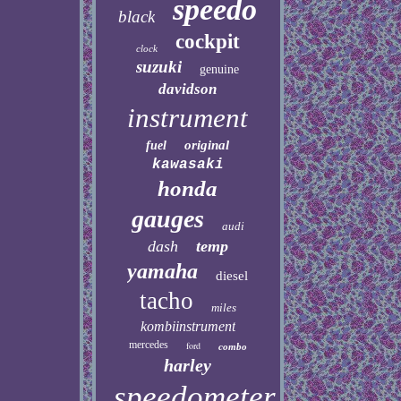
speedo
black
cockpit
clock
suzuki
genuine
davidson
instrument
original
fuel
kawasaki
honda
gauges
audi
dash
temp
yamaha
diesel
tacho
miles
kombiinstrument
mercedes
ford
combo
harley
speedometer