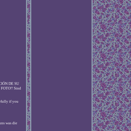
IÓN DE SU
FOTO!! Sind
fully if you
uns was die