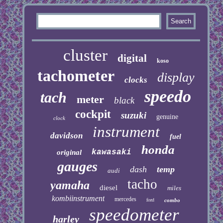
cluster
digital
koso
tachometer
display
clocks
speedo
tach
meter
black
cockpit
suzuki
genuine
clock
instrument
davidson
fuel
honda
kawasaki
original
gauges
dash
temp
audi
tacho
yamaha
diesel
miles
kombiinstrument
mercedes
ford
combo
speedometer
harley