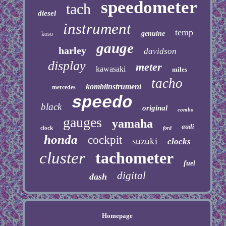
speedometer
tach
diesel
instrument
temp
genuine
koso
gauge
harley
davidson
display
meter
kawasaki
miles
tacho
kombiinstrument
mercedes
speedo
black
original
combo
gauges
yamaha
audi
clock
ford
honda
cockpit
suzuki
clocks
cluster
tachometer
fuel
digital
dash
Homepage