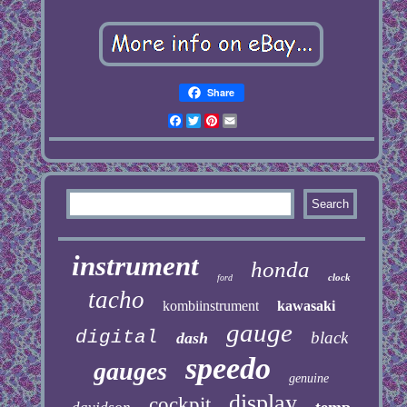
Share
Facebook
Twitter
Pinterest
Email
instrument
honda
clock
ford
tacho
kombiinstrument
kawasaki
gauge
digital
black
dash
speedo
gauges
genuine
display
cockpit
temp