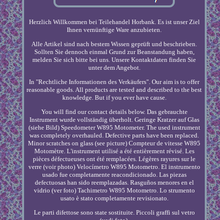
Herzlich Willkommen bei Teilehandel Horbank. Es ist unser Ziel
Ihnen vernünftige Ware anzubieten.
Alle Artikel sind nach bestem Wissen geprüft und beschrieben.
Sollten Sie dennoch einmal Grund zur Beanstandung haben,
melden Sie sich bitte bei uns. Unsere Kontaktdaten finden Sie
unter dem Angebot.
In "Rechtliche Informationen des Verkäufers". Our aim is to offer
reasonable goods. All products are tested and described to the best
knowledge. But if you ever have cause.
You will find our contact details below. Das gebrauchte
Instrument wurde vollständig überholt. Geringe Kratzer auf Glas
(siehe Bild) Speedometer W895 Motometer. The used instrument
was completely overhauled. Defective parts have been replaced.
Minor scratches on glass (see picture) Compteur de vitesse W895
Motomètre. L'instrument utilisé a été entièrement révisé. Les
pièces défectueuses ont été remplacées. Légères rayures sur le
verre (voir photo) Velocímetro W895 Motometro. El instrumento
usado fue completamente reacondicionado. Las piezas
defectuosas han sido reemplazadas. Rasguños menores en el
vidrio (ver foto) Tachimetro W895 Motometro. Lo strumento
usato è stato completamente revisionato.
Le parti difettose sono state sostituite. Piccoli graffi sul vetro