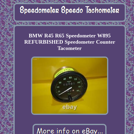
BMW R45 R65 Speedometer W895
REFURBISHED Speedometer Counter
Tacometer