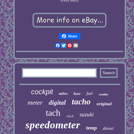
(vedi foto).
Share
Facebook
Twitter
Pinterest
Email
cockpit
miles
fuel
koso
combo
tacho
meter
digital
original
tach
suzuki
clock
speedometer
temp
diesel