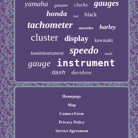
gauges
yamaha
clocks
genuine
honda
black
ford
tachometer
harley
mercedes
cluster
display
kawasaki
speedo
kombiinstrument
audi
instrument
gauge
dash
davidson
Homepage
Map
Contact Form
Privacy Policy
Service Agreement