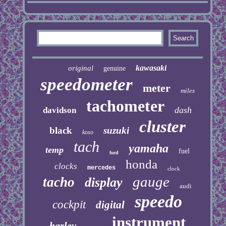
kawasaki
original
genuine
speedometer
meter
miles
tachometer
dash
davidson
cluster
black
suzuki
koso
tach
yamaha
temp
fuel
ford
honda
clocks
mercedes
clock
gauge
tacho
display
audi
speedo
cockpit
digital
instrument
harley