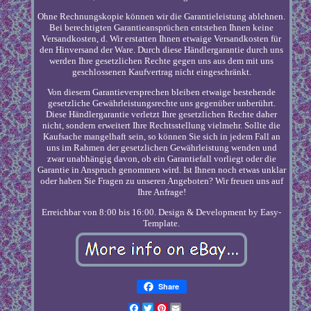
Ohne Rechnungskopie können wir die Garantieleistung ablehnen.
Bei berechtigten Garantieansprüchen entstehen Ihnen keine
Versandkosten, d. Wir erstatten Ihnen etwaige Versandkosten für
den Hinversand der Ware. Durch diese Händlergarantie durch uns
werden Ihre gesetzlichen Rechte gegen uns aus dem mit uns
geschlossenen Kaufvertrag nicht eingeschränkt.
Von diesem Garantieversprechen bleiben etwaige bestehende
gesetzliche Gewährleistungsrechte uns gegenüber unberührt.
Diese Händlergarantie verletzt Ihre gesetzlichen Rechte daher
nicht, sondern erweitert Ihre Rechtsstellung vielmehr. Sollte die
Kaufsache mangelhaft sein, so können Sie sich in jedem Fall an
uns im Rahmen der gesetzlichen Gewährleistung wenden und
zwar unabhängig davon, ob ein Garantiefall vorliegt oder die
Garantie in Anspruch genommen wird. Ist Ihnen noch etwas unklar
oder haben Sie Fragen zu unseren Angeboten? Wir freuen uns auf
Ihre Anfrage!
Erreichbar von 8:00 bis 16:00. Design & Development by Easy-
Template.
Share
Facebook
Twitter
Pinterest
Email