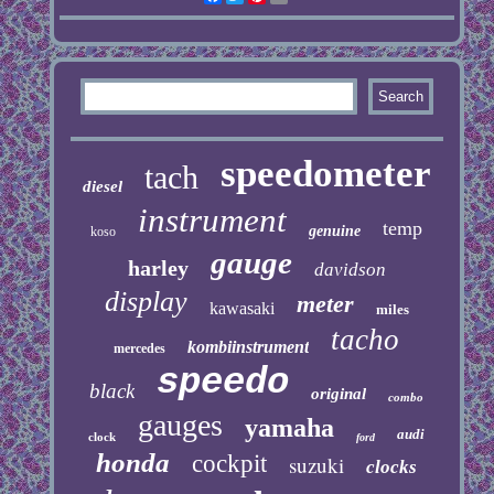
speedometer
tach
diesel
instrument
temp
genuine
koso
gauge
harley
davidson
display
meter
kawasaki
miles
tacho
kombiinstrument
mercedes
speedo
black
original
combo
gauges
yamaha
audi
clock
ford
honda
cockpit
suzuki
clocks