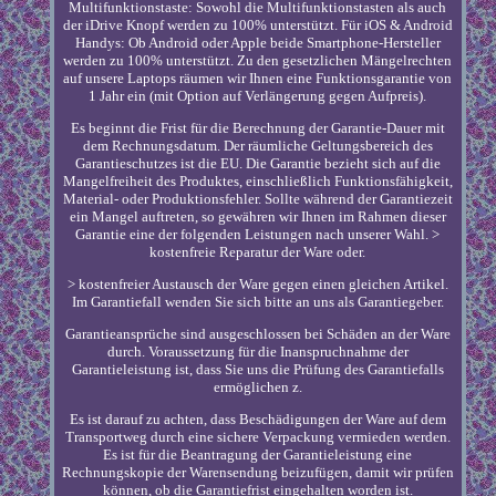
Multifunktionstaste: Sowohl die Multifunktionstasten als auch
der iDrive Knopf werden zu 100% unterstützt. Für iOS & Android
Handys: Ob Android oder Apple beide Smartphone-Hersteller
werden zu 100% unterstützt. Zu den gesetzlichen Mängelrechten
auf unsere Laptops räumen wir Ihnen eine Funktionsgarantie von
1 Jahr ein (mit Option auf Verlängerung gegen Aufpreis).
Es beginnt die Frist für die Berechnung der Garantie-Dauer mit
dem Rechnungsdatum. Der räumliche Geltungsbereich des
Garantieschutzes ist die EU. Die Garantie bezieht sich auf die
Mangelfreiheit des Produktes, einschließlich Funktionsfähigkeit,
Material- oder Produktionsfehler. Sollte während der Garantiezeit
ein Mangel auftreten, so gewähren wir Ihnen im Rahmen dieser
Garantie eine der folgenden Leistungen nach unserer Wahl. >
kostenfreie Reparatur der Ware oder.
> kostenfreier Austausch der Ware gegen einen gleichen Artikel.
Im Garantiefall wenden Sie sich bitte an uns als Garantiegeber.
Garantieansprüche sind ausgeschlossen bei Schäden an der Ware
durch. Voraussetzung für die Inanspruchnahme der
Garantieleistung ist, dass Sie uns die Prüfung des Garantiefalls
ermöglichen z.
Es ist darauf zu achten, dass Beschädigungen der Ware auf dem
Transportweg durch eine sichere Verpackung vermieden werden.
Es ist für die Beantragung der Garantieleistung eine
Rechnungskopie der Warensendung beizufügen, damit wir prüfen
können, ob die Garantiefrist eingehalten worden ist.