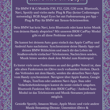
Für BMW F & G Modelle F30, F32, G20, G30 uvm. Bluetooth,
Navi, Spotify und vieles mehr. Plug & Play (keine Codierungen
notwendig). RGB Angel Eyes Set mit Farbsteuerung per App -
Plug & Play für BMW mit Xenon-Scheinwerfern.
Dein BMW hat kein Navi, kein Bluetooth oder kann keine Musik
von deinem Handy abspielen? Mit unserem BKM CarPlay Modul
gibt es all diese Probleme nicht mehr!
Du kannst bei deinem Auto ganz einfach das Apple CarPlay und
Android Auto nachrüsten. Synchronisiere deine Handy Apps auf
deinen BMW Bildschirm und mach dir das Leben im
Straßenverkehr einfacher! Telefonieren, Nachrichten senden,
Musik hören werden dank dem Modul zum Kinderspiel.
Es bietet viele neue Funktionen an und der größte Vorteil ist, dass
alle alten Funktionen im iDrive noch vorhanden bleiben. Durch
das Verbinden mit dem Handy, werden die aktuellen Navi-Apps
vom Handy synchronisiert. Navigiere über Apple Karten, Google
Maps, TomTom oder anderen Navi-Apps. Stau oder
Verkehrsbehinderungen kannst du somit einfach umgehen.
Bluetooth Funktion Mit dem BKM CarPlay / Android Auto
Modul ist das Telefonieren und Musik-Streamen jederzeit
möglich.
Genieße Spotify, Amazon Music, Apple Music und viele andere
Musik-Streaming-Dienste. Unterstützt iDrive &