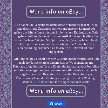
Bitte haben Sie Verständnis dafür, dass wir nicht für jedem Artikel
eine detaillierte Zustandsbeschreibung machen können! Wir
geben uns Mühe Ihnen mit den Bildern einen Eindruck des Teils
zu geben. Sollten Sie Fragen zu dem Artikel haben schreiben Sie
uns einfach an. Wählen Sie "jetzt bezahlen" erst nach dem Kauf
des letzten Artikels um sämtliche ersteigerten Artikel bei uns zu
einer Sendung zusammen zu fassen. Die Lieferzeit ist oben
angegeben.
Wir können die Laufzeit bei dem Zusteller nicht beeinflussen und
auch die Tatsache nicht ändern dass es Wochenenden und
Feiertage gibt, dies nur für die Käufer die freitags abends bestellen
und sich montags morgens beschweren weil die Ware noch nicht
angekommen ist. Beachten Sie bitte, bei Bezahlung per
Überweisung kann der Zahlungseingang bis zu drei Werktage
dauern. Bitte stellen Sie Ihre Fragen vor dem Kauf!
Share