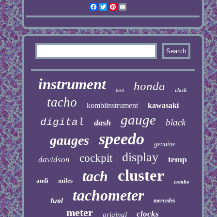
Facebook
Twitter
Pinterest
Email
instrument
honda
clock
ford
tacho
kombiinstrument
kawasaki
gauge
digital
black
dash
speedo
gauges
genuine
display
cockpit
temp
davidson
cluster
tach
audi
miles
combo
tachometer
fuel
mercedes
meter
clocks
original