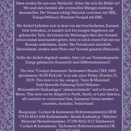
Dann senden Sie uns eine Nachricht. Sehen Sie sich die Bilder an!
Wir sind stets bemüht alle eventuellen Mängel eindeutig
darzustellen. Der Versand erfolgt National versichert mit DHL,
Europa/Weltweit Premium-Versand mit DHL.
Die Artikel befinden sich in dem von mir beschriebenen Zustand,
bitte bedenken, es handelt sich bei einigen Angeboten um
gebrauchte Teile, da können die Meinungen über den Zustand
schon einmal auseinander gehen, bitte in solch einem Fall mit mir
Kontakt aufnehmen, danke. Die Portokosten innerhalb
Deutschland, werden unter Porto und Versand genannt (National).
Sollte der Artikel abgeholt werden, bitte ich um Terminabsprache.
Einige gebrauchte Ersatzteile sind Differenzbesteuert!
The item "Cockpit Instrument Tachometer Honda CBX 1000
speedometer SC06 ProLink" is in sale since Friday, October 25,
2019. This item is in the category "Auto & Motorrad\
Teile\Spezielle Fahrzeug-Teile\Oldtimer-
Motorradteile\Tankanlagen".rahmenschmiede" and is located in
Herne. This item can be shipped to North, South, or Latin America,
all countries in continental Asia, European Union member
countries, Australia, Switzerland.
Baugruppe: Cockpit & Instrumente
Referenznummer(n) OEM:
37610-MA2-008
Kraftradmarke: Honda
Kraftradtyp: Oldtimer-
Motorrad
Herstellernummer: 37200-MA2-612
Teilebereich
Cockpit & Instrumente: Tachometer
Referenznummer(n) OE:
37250-422-602