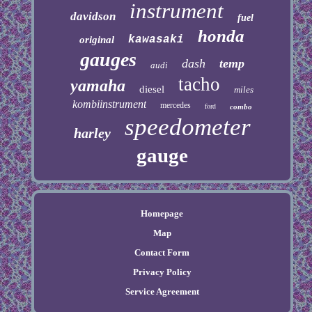
instrument
davidson
fuel
honda
kawasaki
original
gauges
dash
temp
audi
tacho
yamaha
diesel
miles
kombiinstrument
mercedes
ford
combo
speedometer
harley
gauge
Homepage
Map
Contact Form
Privacy Policy
Service Agreement