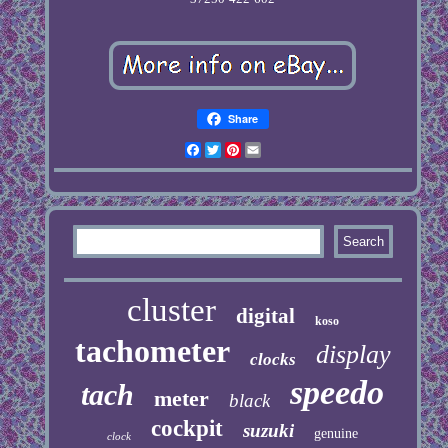
Share
Facebook
Twitter
Pinterest
Email
cluster
digital
koso
tachometer
display
clocks
speedo
tach
meter
black
cockpit
suzuki
genuine
clock