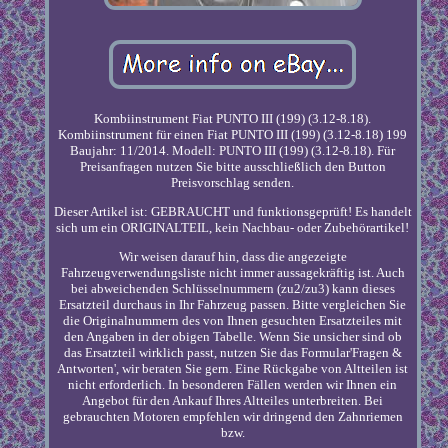
Kombiinstrument Fiat PUNTO III (199) (3.12-8.18).
Kombiinstrument für einen Fiat PUNTO III (199) (3.12-8.18) 199
Baujahr: 11/2014. Modell: PUNTO III (199) (3.12-8.18). Für
Preisanfragen nutzen Sie bitte ausschließlich den Button
Preisvorschlag senden.
Dieser Artikel ist: GEBRAUCHT und funktionsgeprüft! Es handelt
sich um ein ORIGINALTEIL, kein Nachbau- oder Zubehörartikel!
Wir weisen darauf hin, dass die angezeigte
Fahrzeugverwendungsliste nicht immer aussagekräftig ist. Auch
bei abweichenden Schlüsselnummern (zu2/zu3) kann dieses
Ersatzteil durchaus in Ihr Fahrzeug passen. Bitte vergleichen Sie
die Originalnummern des von Ihnen gesuchten Ersatzteiles mit
den Angaben in der obigen Tabelle. Wenn Sie unsicher sind ob
das Ersatzteil wirklich passt, nutzen Sie das Formular'Fragen &
Antworten', wir beraten Sie gern. Eine Rückgabe von Altteilen ist
nicht erforderlich. In besonderen Fällen werden wir Ihnen ein
Angebot für den Ankauf Ihres Altteiles unterbreiten. Bei
gebrauchten Motoren empfehlen wir dringend den Zahnriemen
bzw.