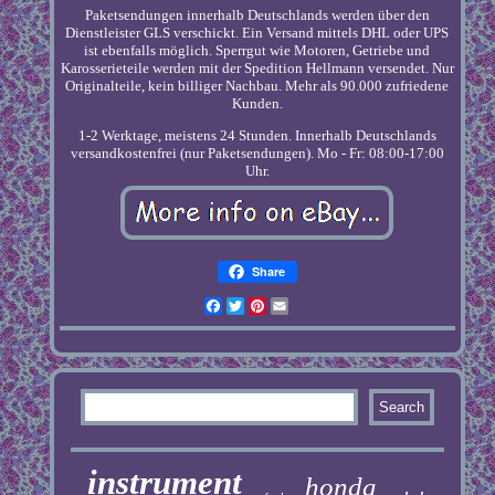
Paketsendungen innerhalb Deutschlands werden über den
Dienstleister GLS verschickt. Ein Versand mittels DHL oder UPS
ist ebenfalls möglich. Sperrgut wie Motoren, Getriebe und
Karosserieteile werden mit der Spedition Hellmann versendet. Nur
Originalteile, kein billiger Nachbau. Mehr als 90.000 zufriedene
Kunden.
1-2 Werktage, meistens 24 Stunden. Innerhalb Deutschlands
versandkostenfrei (nur Paketsendungen). Mo - Fr: 08:00-17:00
Uhr.
Share
Facebook
Twitter
Pinterest
Email
instrument
honda