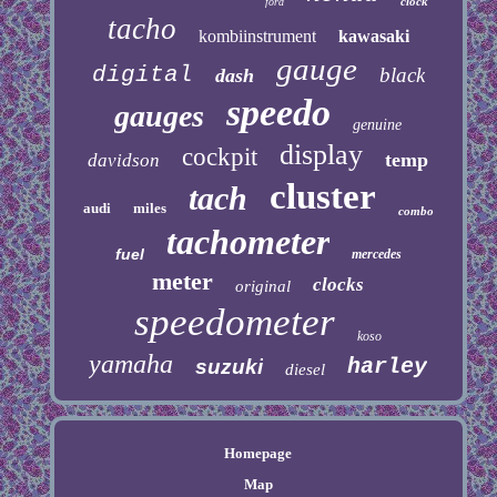
clock
ford
tacho
kombiinstrument
kawasaki
gauge
digital
black
dash
speedo
gauges
genuine
display
cockpit
temp
davidson
cluster
tach
audi
miles
combo
tachometer
fuel
mercedes
meter
clocks
original
speedometer
koso
yamaha
harley
suzuki
diesel
Homepage
Map