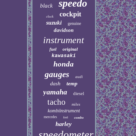
speedo
black
cockpit
clock
suzuki
genuine
davidson
instrument
original
fuel
kawasaki
honda
gauges
audi
dash
temp
yamaha
diesel
tacho
miles
kombiinstrument
mercedes
ford
combo
harley
speedometer