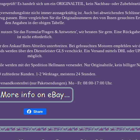
sgeprüft! Es handelt sich um ein ORIGINALTEIL, kein Nachbau- oder Zubehörarti
ugverwendungsliste nicht immer aussagekräftig ist. Auch bei abweichenden Schlüs
zeug passen. Bitte vergleichen Sie die Originalnummern des von Ihnen gesuchten Ers
den Angaben in der obigen Tabelle.
t, nutzen Sie das Formular'Fragen & Antworten', wir beraten Sie gern. Eine Rückgabe
ist nicht erforderlich.
r den Ankauf Ihres Altteiles unterbreiten. Bei gebrauchten Motoren empfehlen wir
 werden über den Dienstleister GLS verschickt. Ein Versand mittels DHL oder UPS
möglich.
le werden mit der Spedition Hellmann versendet. Nur Originalteile, kein billiger 
0 zufriedene Kunden. 1-2 Werktage, meistens 24 Stunden.
ersandkostenfrei (nur Paketsendungen). Mo - Fr: 08:00-17:00 Uhr.
Share