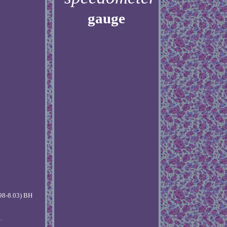
gauge
98-8.03) BH
.