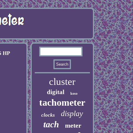
6 HP
cluster
digital
koso
tachometer
display
clocks
tach
meter