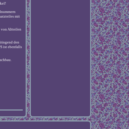
kel!
selnummern
atzteiles mit
 von Altteilen
 dringend den
 ist ebenfalls
Nachbau.