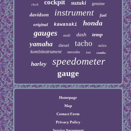
cockpit
suzuki
genuine
clock
instrument
davidson
fuel
honda
kawasaki
original
gauges
dash
temp
audi
tacho
yamaha
diesel
miles
kombiinstrument
mercedes
ford
combo
speedometer
harley
gauge
Homepage
Map
Contact Form
Privacy Policy
Service Agreement