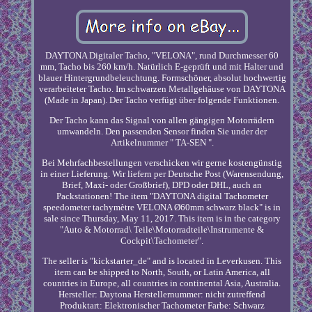
DAYTONA Digitaler Tacho, "VELONA", rund Durchmesser 60
mm, Tacho bis 260 km/h. Natürlich E-geprüft und mit Halter und
blauer Hintergrundbeleuchtung. Formschöner, absolut hochwertig
verarbeiteter Tacho. Im schwarzen Metallgehäuse von DAYTONA
(Made in Japan). Der Tacho verfügt über folgende Funktionen.
Der Tacho kann das Signal von allen gängigen Motorrädern
umwandeln. Den passenden Sensor finden Sie under der
Artikelnummer " TA-SEN ".
Bei Mehrfachbestellungen verschicken wir gerne kostengünstig
in einer Lieferung. Wir liefern per Deutsche Post (Warensendung,
Brief, Maxi- oder Großbrief), DPD oder DHL, auch an
Packstationen! The item "DAYTONA digital Tachometer
speedometer tachymètre VELONA Ø60mm schwarz black" is in
sale since Thursday, May 11, 2017. This item is in the category
"Auto & Motorrad\ Teile\Motorradteile\Instrumente &
Cockpit\Tachometer".
The seller is "kickstarter_de" and is located in Leverkusen. This
item can be shipped to North, South, or Latin America, all
countries in Europe, all countries in continental Asia, Australia.
Hersteller: Daytona
Herstellernummer: nicht zutreffend
Produktart: Elektronischer Tachometer
Farbe: Schwarz