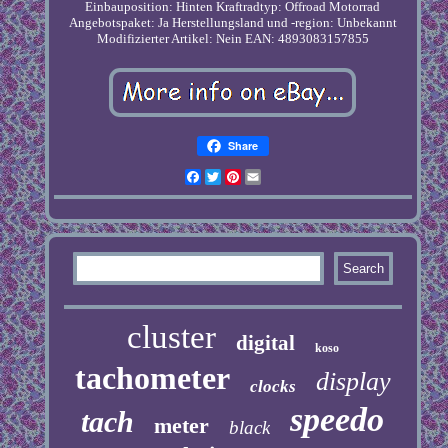
Einbauposition: Hinten
Kraftradtyp: Offroad Motorrad
Angebotspaket: Ja
Herstellungsland und -region: Unbekannt
Modifizierter Artikel: Nein
EAN: 4893083157855
Share
Facebook
Twitter
Pinterest
Email
cluster
digital
koso
tachometer
display
clocks
speedo
tach
meter
black