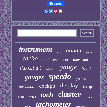
Share
Facebook
Twitter
Pinterest
Email
instrument
honda
clock
ford
tacho
kombiinstrument
kawasaki
gauge
digital
black
dash
speedo
gauges
genuine
display
cockpit
temp
davidson
cluster
tach
audi
miles
combo
tachometer
fuel
mercedes