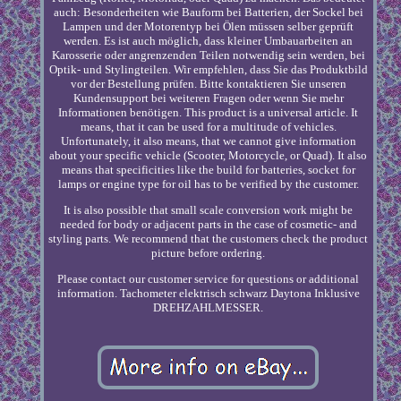
auch: Besonderheiten wie Bauform bei Batterien, der Sockel bei
Lampen und der Motorentyp bei Ölen müssen selber geprüft
werden. Es ist auch möglich, dass kleiner Umbauarbeiten an
Karosserie oder angrenzenden Teilen notwendig sein werden, bei
Optik- und Stylingteilen. Wir empfehlen, dass Sie das Produktbild
vor der Bestellung prüfen. Bitte kontaktieren Sie unseren
Kundensupport bei weiteren Fragen oder wenn Sie mehr
Informationen benötigen. This product is a universal article. It
means, that it can be used for a multitude of vehicles.
Unfortunately, it also means, that we cannot give information
about your specific vehicle (Scooter, Motorcycle, or Quad). It also
means that specificities like the build for batteries, socket for
lamps or engine type for oil has to be verified by the customer.
It is also possible that small scale conversion work might be
needed for body or adjacent parts in the case of cosmetic- and
styling parts. We recommend that the customers check the product
picture before ordering.
Please contact our customer service for questions or additional
information. Tachometer elektrisch schwarz Daytona Inklusive
DREHZAHLMESSER.