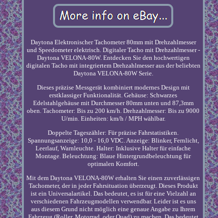
Daytona Elektronischer Tachometer 80mm mit Drehzahlmesser
und Speedometer elektrisch. Digitaler Tacho mit Drehzahlmesser -
Daytona VELONA-80W. Entdecken Sie den hochwertigen
digitalen Tacho mit integriertem Drehzahlmesser aus der beliebten
Daytona VELONA-80W Serie.
Dieses präzise Messgerät kombiniert modernes Design mit
erstklassiger Funktionalität. Gehäuse: Schwarzes
Edelstahlgehäuse mit Durchmesser 80mm unten und 87,3mm
oben. Tachometer: Bis zu 200 km/h. Drehzahlmesser: Bis zu 9000
U/min. Einheiten: km/h / MPH wählbar.
Doppelte Tageszähler: Für präzise Fahrstatistiken.
Spannungsanzeige: 10,0 - 16,0 VDC. Anzeige: Blinker, Fernlicht,
Leerlauf, Warnleuchte. Halter: Inklusive Halter für einfache
Montage. Beleuchtung: Blaue Hintergrundbeleuchtung für
optimalen Komfort.
Mit dem Daytona VELONA-80W erhalten Sie einen zuverlässigen
Tachometer, der in jeder Fahrsituation überzeugt. Dieses Produkt
ist ein Universalartikel. Das bedeutet, es ist für eine Vielzahl an
verschiedenen Fahrzeugmodellen verwendbar. Leider ist es uns
aus diesem Grund nicht möglich eine genaue Angabe zu Ihrem
Fahrzeug (Roller, Motorrad, oder Quad) zu machen. Das bedeutet