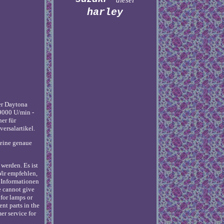
diesel
harley
er Daytona
9000 U/min -
er für
versalartikel.
 eine genaue
werden. Es ist
Wir empfehlen,
r Informationen
we cannot give
 for lamps or
ent parts in the
er service for