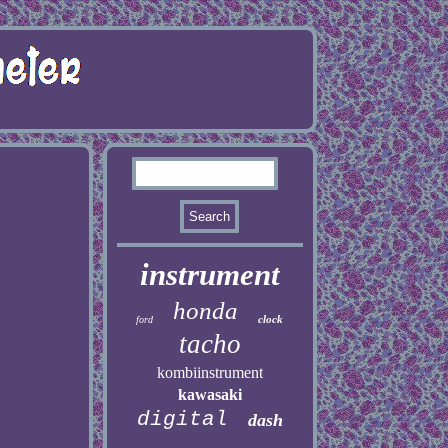
instrument
honda
clock
ford
tacho
kombiinstrument
kawasaki
digital
dash