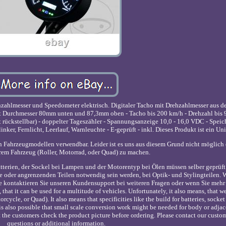
ahlmesser und Speedometer elektrisch. Digitaler Tacho mit Drehzahlmesser aus d
 Durchmesser 80mm unten und 87,3mm oben - Tacho bis 200 km/h - Drehzahl bis 
rückstellbar) - doppelter Tageszähler - Spannungsanzeige 10,0 - 16,0 VDC - Speich
er, Fernlicht, Leerlauf, Warnleuchte - E-geprüft - inkl. Dieses Produkt ist ein Uni
nen Fahrzeugmodellen verwendbar. Leider ist es uns aus diesem Grund nicht möglich
rem Fahrzeug (Roller, Motorrad, oder Quad) zu machen.
terien, der Sockel bei Lampen und der Motorentyp bei Ölen müssen selber geprüft 
e oder angrenzenden Teilen notwendig sein werden, bei Optik- und Stylingteilen. 
tte kontaktieren Sie unseren Kundensupport bei weiteren Fragen oder wenn Sie meh
, that it can be used for a multitude of vehicles. Unfortunately, it also means, that 
cycle, or Quad). It also means that specificities like the build for batteries, socket
t is also possible that small scale conversion work might be needed for body or adjac
 the customers check the product picture before ordering. Please contact our custom
questions or additional information.