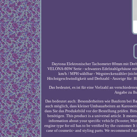
Daytona Elektronischer Tachometer 80mm mit Drehz
VELONA-80W Serie - schwarzes Edelstahlgehäuse mit
km/h / MPH wählbar - Wegstreckenzähler (nicht 
Höchstgeschwindigkeit und Drehzahl - Anzeige für: Blink
Das bedeutet, es ist für eine Vielzahl an verschiede
Angabe zu Ih
Das bedeutet auch: Besonderheiten wie Bauform bei Bat
auch möglich, dass kleiner Umbauarbeiten an Karosseri
dass Sie das Produktbild vor der Bestellung prüfen. Bi
benötigen. This product is a universal article. It means
information about your specific vehicle (Scooter, Motor
engine type for oil has to be verified by the customer. I
case of cosmetic- and styling parts. We recommend that