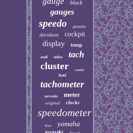
gauge
black
gauges
speedo
genuine
cockpit
davidson
display
temp
tach
audi
miles
cluster
combo
fuel
tachometer
meter
mercedes
clocks
original
speedometer
yamaha
koso
suzuki