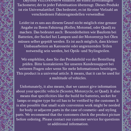
Daytona VELONA-80W erhalten Sie einen zuverlässigen
Tachometer, der in jeder Fahrsituation überzeugt. Dieses Produkt
ist ein Universalartikel. Das bedeutet, es ist für eine Vielzahl an
verschiedenen Fahrzeugmodellen verwendbar.
Leider ist es uns aus diesem Grund nicht möglich eine genaue
Angabe zu Ihrem Fahrzeug (Roller, Motorrad, oder Quad) zu
machen. Das bedeutet auch: Besonderheiten wie Bauform bei
Batterien, der Sockel bei Lampen und der Motorentyp bei Ölen
müssen selber geprüft werden. Es ist auch möglich, dass kleiner
Umbauarbeiten an Karosserie oder angrenzenden Teilen
notwendig sein werden, bei Optik- und Stylingteilen.
Wir empfehlen, dass Sie das Produktbild vor der Bestellung
prüfen. Bitte kontaktieren Sie unseren Kundensupport bei
weiteren Fragen oder wenn Sie mehr Informationen benötigen.
This product is a universal article. It means, that it can be used for
a multitude of vehicles.
Unfortunately, it also means, that we cannot give information
about your specific vehicle (Scooter, Motorcycle, or Quad). It also
means that specificities like the build for batteries, socket for
lamps or engine type for oil has to be verified by the customer. It
is also possible that small scale conversion work might be needed
for body or adjacent parts in the case of cosmetic- and styling
parts. We recommend that the customers check the product picture
before ordering. Please contact our customer service for questions
or additional information.