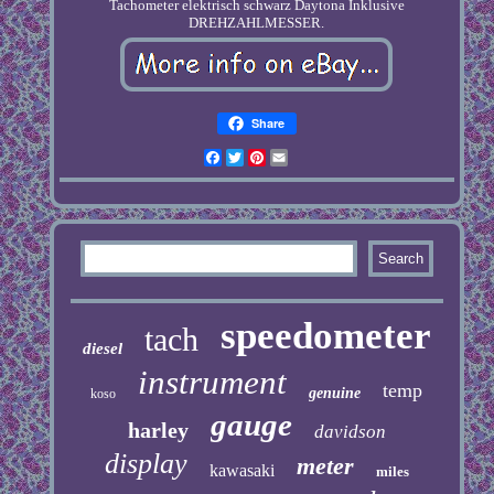
Tachometer elektrisch schwarz Daytona Inklusive
DREHZAHLMESSER.
Share
Facebook
Twitter
Pinterest
Email
speedometer
tach
diesel
instrument
temp
genuine
koso
gauge
harley
davidson
display
meter
kawasaki
miles