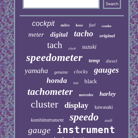
cockpit
miles
fuel
koso
combo
tacho
meter
digital
original
tach
suzuki
clock
speedometer
temp
diesel
gauges
yamaha
clocks
genuine
honda
black
ford
tachometer
harley
mercedes
cluster
display
kawasaki
speedo
kombiinstrument
audi
instrument
gauge