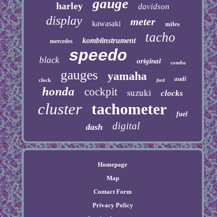
gauge
harley
davidson
display
meter
kawasaki
miles
tacho
kombiinstrument
mercedes
speedo
black
original
combo
gauges
yamaha
audi
clock
ford
honda
cockpit
suzuki
clocks
cluster
tachometer
fuel
digital
dash
Homepage
Map
Contact Form
Privacy Policy