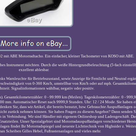
2 mit ABE Motorradtacho. Ein einfacher, kleiner Tachometer von KOSO mit ABE.
ches Instrument möchten. Durch die weiße Hintergrundbeleuchtung (5-fach einstellb
exzellent ablesbar.
links Warnleuchte für Betriebszustand, sowie Anzeige für Fernlicht und Neutral ergä
Geschwindigkeit von 0-360 Km/h, umstellbar von Km/h oder auf mph. Gesamtkilomet
rzeit. Signalinformationen wählbar, negativ oder positiv.
). Gesamtkilometerzähler: 0 - 99.999 km (Meilen). Tageskilometerzähler: 0 - 999,
500 mm. Automatischer Reset nach 9999,9 Stunden. Uhr: 12 / 24 Mode. Sie haben e
denken Sie, dass wir Artikel, die bereits benutzt, bzw. Gebrauchte Auspuffanlagen o
 nicht zurück nehmen können. Sie haben Fragen zu diesem Angebot? Dann senden S
en in Verbindung. Wir sind Händler mit eigenem Onlineshop und Ladengeschäft. Da
satzteilen. Unser Spezialgebiet sind Motorradauspuffanlagen verschiedener Herste
nlagen findet Ihr Motorradspiegel und neueste Lichttechnik von Highsider z. Weiter
max Scheiben Gilles Hebel, Fußrastenanlagen und vieles mehr.