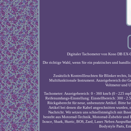
Digitaler Tachometer von Koso DB EX-0
Die richtige Wahl, wenn Sie ein praktisches und handli
Zusätzlich Kontrollleuchten für Blinker rechts, 
Multifunktionale Instrument. Anzeigebereich der 
Voltmeter und Uh
Tachometer: Anzeigebereich: 0 - 360 km/h (0 - 225 mph
Reifenumfangs-Einstellung: Einstellbereich: 300 - 2.
Rückgaberecht für neue, unbenutzte Artikel. Bitte be
Artikel bei denen die Kabel angeschnitten wurden,
Nachricht. Wir setzen uns schnellstmöglich mit Ihn
besteht aus Motorrad-Technik, Motorrad-Zubehör und Er
Ixrace, Shark, Hurric, BOS, Zard, Laser. Neben Auspuffa
Bodystyle Parts, Er