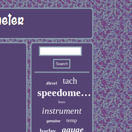
tach
diesel
speedometer
koso
instrument
temp
genuine
gauge
harley