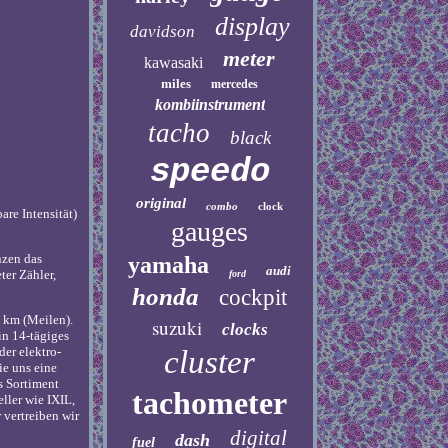
display
davidson
meter
kawasaki
miles
mercedes
kombiinstrument
tacho
black
speedo
original
combo
clock
are Intensität)
gauges
nzen das
yamaha
audi
er Zähler,
ford
honda
cockpit
9 km (Meilen).
suzuki
clocks
in 14-tägiges
cluster
der elektro-
ie uns eine
s Sortiment
tachometer
ller wie IXIL,
 vertreiben wir
digital
dash
fuel