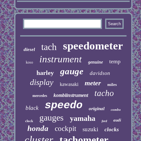
speedometer
tach
diesel
instrument
temp
genuine
koso
gauge
harley
davidson
display
meter
kawasaki
miles
tacho
kombiinstrument
mercedes
speedo
black
original
combo
gauges
yamaha
audi
clock
ford
honda
cockpit
suzuki
clocks
cluster
tachometer