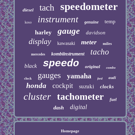
speedometer
tach
diesel
instrument
temp
genuine
koso
gauge
harley
davidson
display
meter
kawasaki
miles
tacho
kombiinstrument
mercedes
speedo
black
original
combo
gauges
yamaha
audi
clock
ford
honda
cockpit
suzuki
clocks
cluster
tachometer
fuel
digital
dash
Homepage