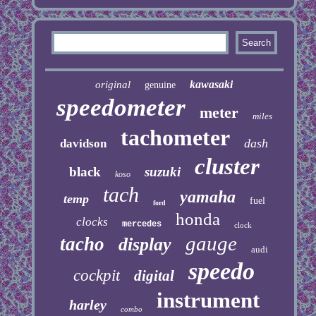
kawasaki
original
genuine
speedometer
meter
miles
tachometer
dash
davidson
cluster
black
suzuki
koso
tach
yamaha
temp
fuel
ford
honda
clocks
mercedes
clock
gauge
tacho
display
audi
speedo
cockpit
digital
instrument
harley
combo