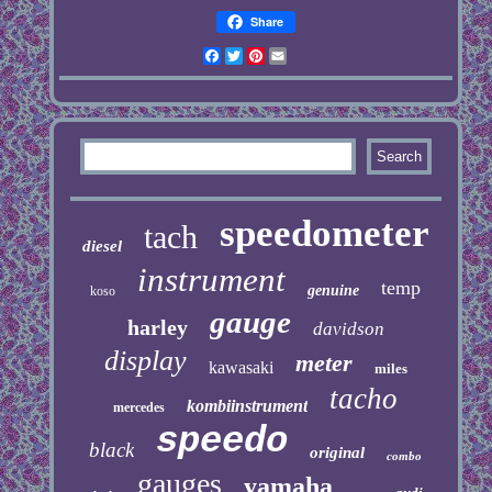
Share
Facebook
Twitter
Pinterest
Email
speedometer
tach
diesel
instrument
temp
genuine
koso
gauge
harley
davidson
display
meter
kawasaki
miles
tacho
kombiinstrument
mercedes
speedo
black
original
combo
gauges
yamaha