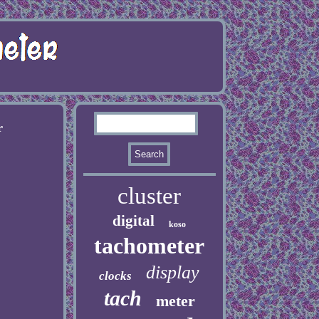
r
cluster
digital
koso
tachometer
display
clocks
tach
meter