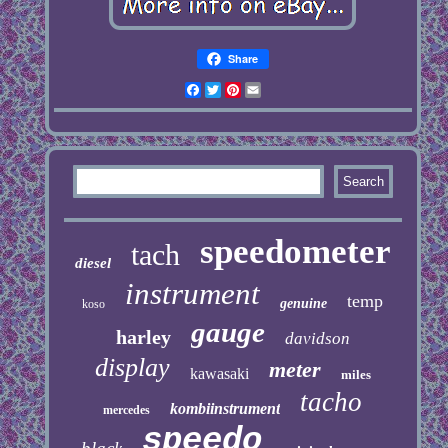
Share
Facebook
Twitter
Pinterest
Email
speedometer
tach
diesel
instrument
temp
genuine
koso
gauge
harley
davidson
display
meter
kawasaki
miles
tacho
kombiinstrument
mercedes
speedo