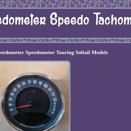
eedometer Speedometer Touring Softail Models