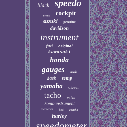
speedo
black
cockpit
clock
suzuki
genuine
davidson
instrument
original
fuel
kawasaki
honda
gauges
audi
dash
temp
yamaha
diesel
tacho
miles
kombiinstrument
mercedes
ford
combo
harley
speedometer