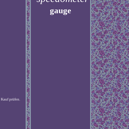
gauge
 Kauf prüfen.