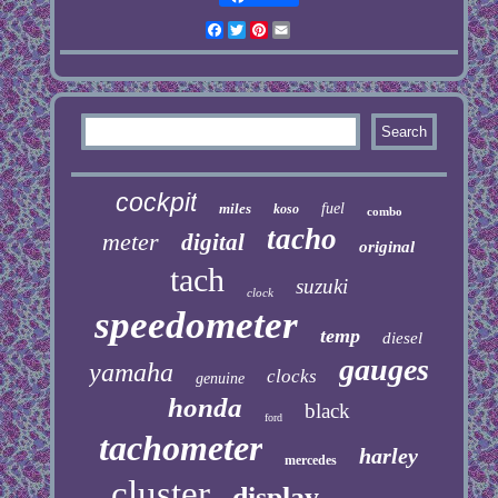
Facebook
Twitter
Pinterest
Email
cockpit
miles
fuel
koso
combo
tacho
meter
digital
original
tach
suzuki
clock
speedometer
temp
diesel
gauges
yamaha
clocks
genuine
honda
black
ford
tachometer
harley
mercedes
cluster
display