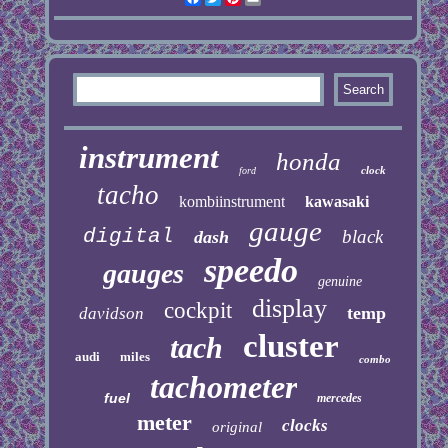
instrument
honda
clock
ford
tacho
kombiinstrument
kawasaki
gauge
digital
black
dash
speedo
gauges
genuine
display
cockpit
temp
davidson
cluster
tach
audi
miles
combo
tachometer
fuel
mercedes
meter
clocks
original