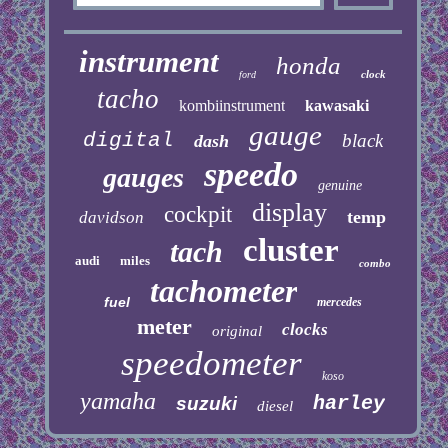
instrument
honda
clock
ford
tacho
kombiinstrument
kawasaki
gauge
digital
black
dash
speedo
gauges
genuine
display
cockpit
temp
davidson
cluster
tach
audi
miles
combo
tachometer
fuel
mercedes
meter
clocks
original
speedometer
koso
yamaha
harley
suzuki
diesel