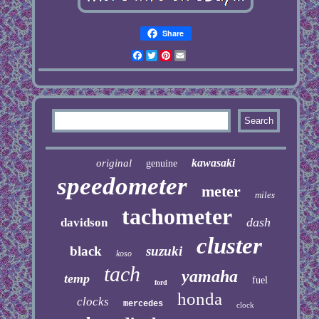
Share
Facebook
Twitter
Pinterest
Email
kawasaki
original
genuine
speedometer
meter
miles
tachometer
dash
davidson
cluster
black
suzuki
koso
tach
yamaha
temp
fuel
ford
honda
clocks
mercedes
clock