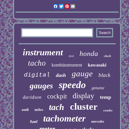
Facebook
Twitter
Pinterest
Email
instrument
honda
clock
ford
tacho
kombiinstrument
kawasaki
gauge
digital
black
dash
speedo
gauges
genuine
display
cockpit
temp
davidson
cluster
tach
audi
miles
combo
tachometer
fuel
mercedes
meter